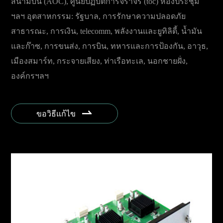
สนามบิน (AOC), ศูนย์ปฏิบัติการจราจร (toc) ห้องประชุม
ฯลฯ อุตสาหกรรม: รัฐบาล, การรักษาความปลอดภัย
สาธารณะ, การเงิน, telecomm, พลังงานและยูทิลิตี้, น้ำมัน
และก๊าซ, การขนส่ง, การบิน, ทหารและการป้องกัน, อาวุธ,
เมืองสมาร์ท, กระจายเสียง, ท่าเรือทะเล, นอกชายฝั่ง,
องค์กรฯลฯ

ขอวิธีแก้ไข