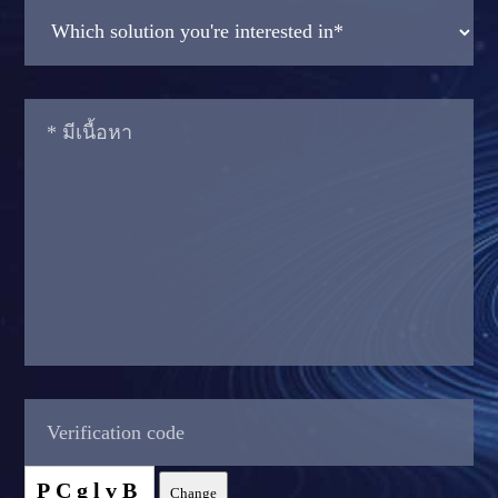
PCglvB
Change