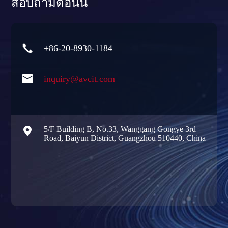
สอบถามตอนนี้

+86-20-8930-1184

inquiry@avcit.com

5/F Building B, No.33, Wanggang Gongye 3rd
Road, Baiyun District, Guangzhou 510440, China