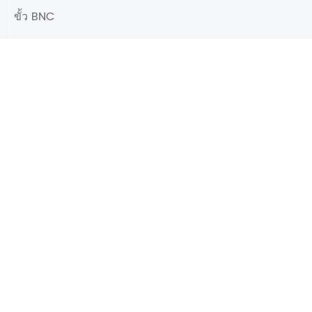
ขั้ว BNC