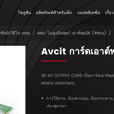
โซลูชัน
ผลิตภัณฑ์สำหรับเด็ก
แอปพลิเคชั่น
เกี่ย
กซ์ผนังวิดีโอ-ผสม
ผสม-โมดูลอินพุต/ เอาต์พุต2K (4ช่อง)
Avcit การ์ดเอาต
2K AV OUTPUT CARD เป็นการ์ดเอาต์พุต
Matrix switchers;
การใช้งาน: ห้องควบคุม, ห้องกระดาน, 
ประชุมฯลฯ