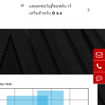
แพลตฟอร์ม/ซอฟต์แวร์


เสริมสำหรับ D s.x
แพลตฟอร์มการทำงานและการบำรุงรักษา
K