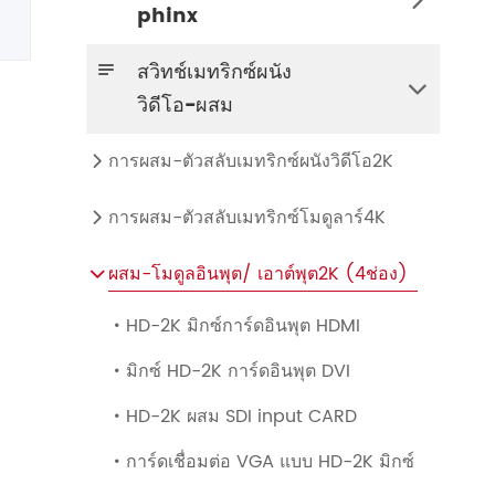

phinx
4K KVM Transmitter-HDMI HDMI LOOP
เครื่องส่งสัญญาณ KVM 4K-DVI DVI LOOP
ตัวรับสัญญาณ KVM Quad-View-HDMI
สวิทช์เมทริกซ์ผนัง


วิดีโอ-ผสม
การผสม-ตัวสลับเมทริกซ์ผนังวิดีโอ2K

การผสม-ตัวสลับเมทริกซ์โมดูลาร์4K

ผสม-โมดูลอินพุต/ เอาต์พุต2K (4ช่อง)

HD-2K มิกซ์การ์ดอินพุต HDMI

มิกซ์ HD-2K การ์ดอินพุต DVI

HD-2K ผสม SDI input CARD

การ์ดเชื่อมต่อ VGA แบบ HD-2K มิกซ์
