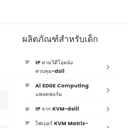
ผลิตภัณฑ์สำหรับเด็ก
IP ตามวิดีโอผนัง


ควบคุม-dsii
ตัวแปลงสัญญาณวิดีโอ HDMI 2K-รุ่นโต๊ะ/พื้น
ตัวแปลงสัญญาณวิดีโอ DVI 2K-รุ่นโต๊ะ/พื้น
ตัวแปลงสัญญาณช่องสัญญาณคู่4K HDMI
Ai EDGE Computing


แพลตฟอร์ม
IP จาก KVM-dsiii


4K60 4:4:4 KVM Decoder - HDMI SDI
ไฟเบอร์ KVM Matrix-
