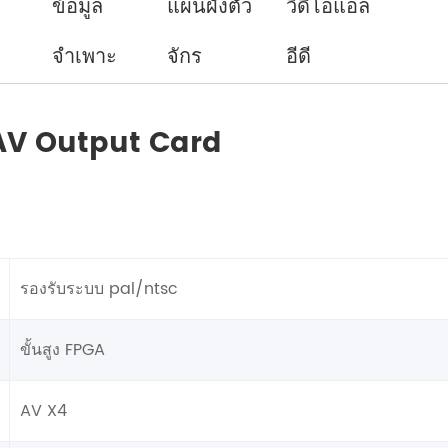
ข้อมูล
แผนผังตัว
วิดีโอแอล
จำเพาะ
จักร
อีดี
-AV Output Card
รองรับระบบ pal/ntsc
ขั้นสูง FPGA
AV X4