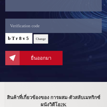
bTr8v5
Change

ยื่นออกมา
สินค้าที่เกี่ยวข้องของ การผสม-ตัวสลับเมทริกซ์
ผนังวิดีโอ2K