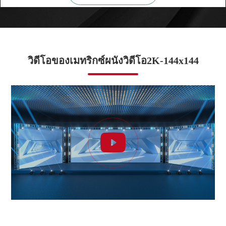
วิดีโอของเมทริกซ์ผนังวิดีโอ2K-144x144
