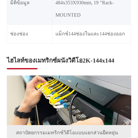
มิติข้อมูล
484x353X930mm, 19 "Rack-
MOUNTED
ช่องช่อง
แม็กซ์144ช่องในและ144ช่องออก
ไฮไลท์ของเมทริกซ์ผนังวิดีโอ2K-144x144
สถาปัตยกรรมเมทริกซ์วิดีโอแบบแยกส่วนยืดหยุ่น