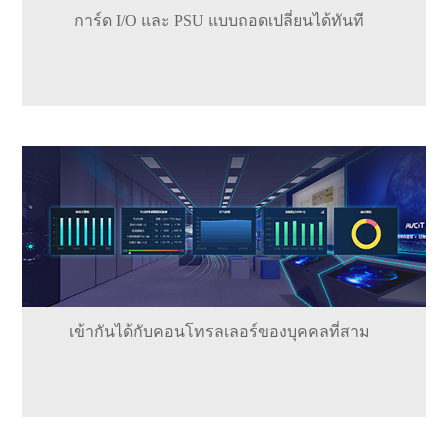
การ์ด I/O และ PSU แบบถอดเปลี่ยนได้ทันที
เข้ากันได้กับคอนโทรลเลอร์ของบุคคลที่สาม