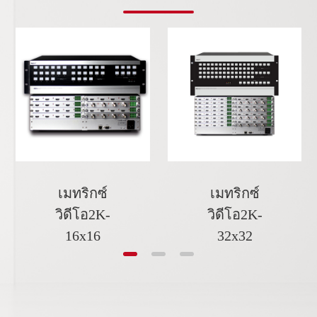
เมทริกซ์
เมทริกซ์
วิดีโอ2K-
วิดีโอ2K-
16x16
32x32