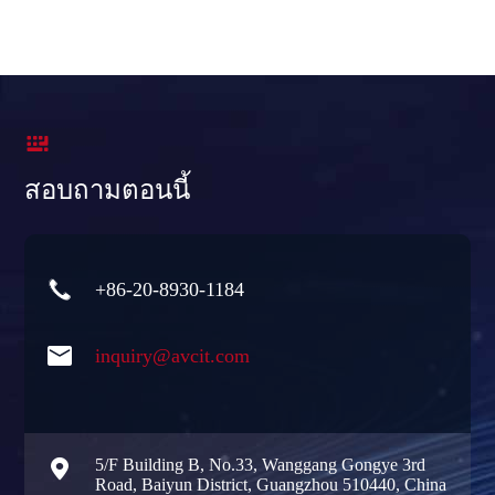

สอบถามตอนนี้

+86-20-8930-1184

inquiry@avcit.com

5/F Building B, No.33, Wanggang Gongye 3rd
Road, Baiyun District, Guangzhou 510440, China