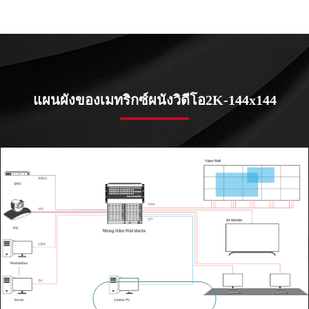
แผนผังของเมทริกซ์ผนังวิดีโอ2K-144x144

ซูมเข้า