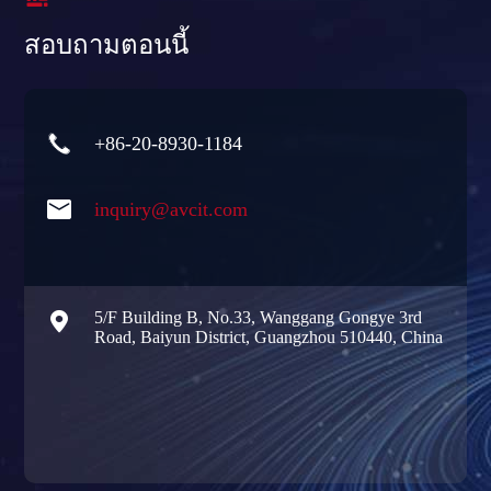
สอบถามตอนนี้

+86-20-8930-1184

inquiry@avcit.com

5/F Building B, No.33, Wanggang Gongye 3rd
Road, Baiyun District, Guangzhou 510440, China