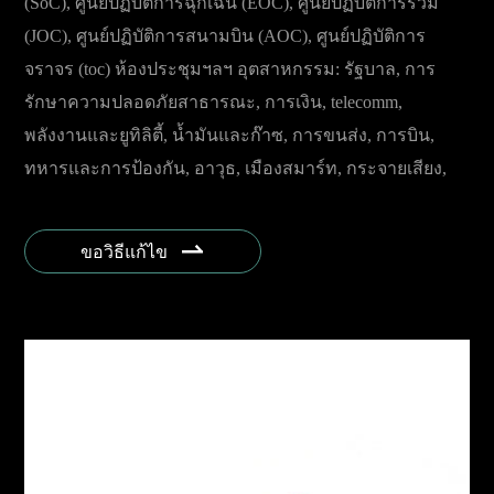
(SoC), ศูนย์ปฏิบัติการฉุกเฉิน (EOC), ศูนย์ปฏิบัติการร่วม
(JOC), ศูนย์ปฏิบัติการสนามบิน (AOC), ศูนย์ปฏิบัติการ
จราจร (toc) ห้องประชุมฯลฯ อุตสาหกรรม: รัฐบาล, การ
รักษาความปลอดภัยสาธารณะ, การเงิน, telecomm,
พลังงานและยูทิลิตี้, น้ำมันและก๊าซ, การขนส่ง, การบิน,
ทหารและการป้องกัน, อาวุธ, เมืองสมาร์ท, กระจายเสียง,
ท่าเรือทะเล, นอกชายฝั่ง, องค์กรฯลฯ

ขอวิธีแก้ไข