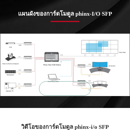
แผนผังของการ์ดโมดูล phinx-I/O SFP

ซูมเข้า
วิดีโอของการ์ดโมดูล phinx-i/o SFP