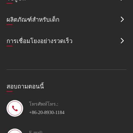
ผลิตภัณฑ์สำหรับเด็ก

การเชื่อมโยงอย่างรวดเร็ว

สอบถามตอนนี้
โทรศัพท์โทร.:

+86-20-8930-1184
E-mail: