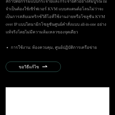
สถาปัตยกรรมแบบกระจายและกระจายตัวอย่างสมบูรณ์ไม่
จำเป็นต้องใช้เซิร์ฟเวอร์ KVM แบบสแตนด์อโลนไม่ว่าจะ
เป็นการสลับเมทริกซ์วิดีโอที่ใช้งานง่ายหรือโซลูชัน KVM
over IP แบบไดนามิกโซลูชันศูนย์คำสั่งแบบ all-in-one อย่าง
แท้จริงโดยไม่มีความล้มเหลวของจุดเดียว
การใช้งาน: ห้องควบคุม, ศูนย์ปฏิบัติการเครือข่าย
(NOC), ศูนย์ปฏิบัติการรักษาความปลอดภัย (SoC), ศูนย์
ปฏิบัติการฉุกเฉิน (EOC), ศูนย์ปฏิบัติการร่วม (JOC), ศูนย์

ขอวิธีแก้ไข
ปฏิบัติการสนามบิน (AOC), ศูนย์ปฏิบัติการจราจร (toc)
ห้องประชุมฯลฯ
อุตสาหกรรม: รัฐบาล, การรักษาความปลอดภัย
สาธารณะ, การเงิน, telecomm, พลังงานและยูทิลิตี้,
น้ำมันและก๊าซ, การขนส่ง, การบิน, ทหารและการ
ป้องกัน, อาวุธ, เมืองสมาร์ท, กระจายเสียง, ท่าเรือทะเล,