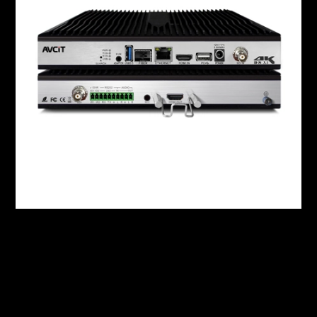
นอกชายฝั่ง, องค์กรฯลฯ