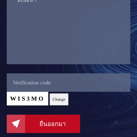
WIS3MO
Change

ยื่นออกมา