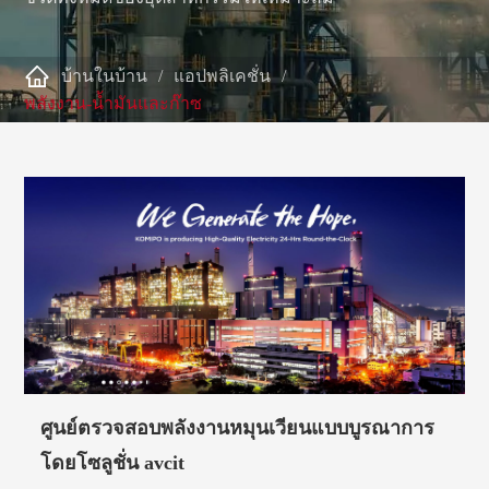

บ้านในบ้าน
แอปพลิเคชั่น
พลังงาน-น้ำมันและก๊าซ
ศูนย์ตรวจสอบพลังงานหมุนเวียนแบบบูรณาการ
โดยโซลูชั่น avcit