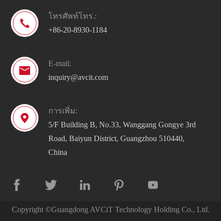
โทรศัพท์โทร.:

+86-20-8930-1184
E-mail:

inquiry@avcit.com
การเพิ่ม:

5/F Building B, No.33, Wanggang Gongye 3rd
Road, Baiyun District, Guangzhou 510440,
China





Copyright ©
Guangdong AVCiT Technology Holding Co., Ltd.