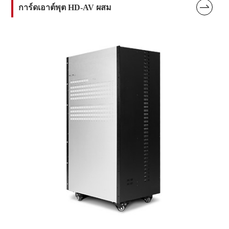

การ์ดเอาต์พุต HD-AV ผสม