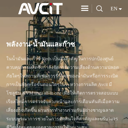


EN
พลังงาน-น้ำมันและก๊าซ
ในน้ำมันและก๊าซ fileds เป็นสิ่งสำคัญในการปกป้องศูนย์
ควบคุมการผลิตซึ่งกำลังจัดการความเสี่ยงด้านความปลอด
ภัยใดๆในสถานที่เช่นการรั่วไหลของน้ำมันหรือการระเบิด
การเป็นพิษหรือขั้นตอนใดๆในระหว่างการผลิต Avcit มี
โซลูชัน KVM แบบ all-in-one เพื่อให้เกิดการตรวจสอบแบบ
เรียลไทม์การตรวจจับล่วงหน้าและการเตือนทันทีเมื่อความ
เสี่ยงอาจเกิดขึ้น ผ่านการทำงานร่วมกันอย่างชาญฉลาด
ระบบบูรณาการช่วยในการตัดสินใจที่สำคัญและปรับวงจร
ชีวิตทั้งหมดของอุตสาหกรรมให้เหมาะสม