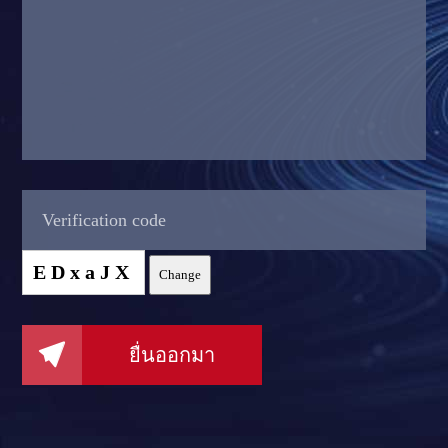
EDxaJX
Change

ยื่นออกมา